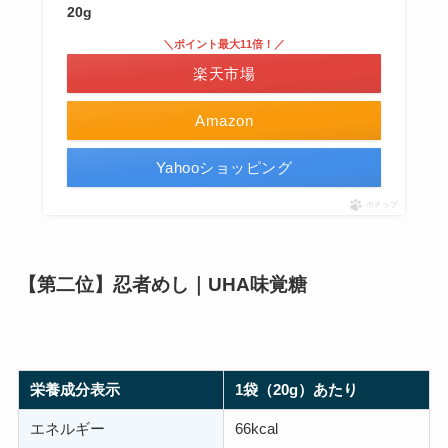
20g
＼ポイント最大11倍！／
楽天市場
Amazon
Yahooショッピング
ポチップ
【第二位】忍者めし｜UHA味覚糖
栄養成分表示
1袋（20g）あたり
エネルギー
66kcal