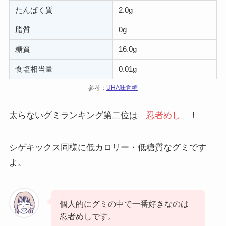
たんぱく質
2.0g
脂質
0g
糖質
16.0g
食塩相当量
0.01g
参考：
UHA味覚糖
太らないグミランキング第二位は「
忍者めし
」！
シゲキックス同様に低カロリー・低糖質なグミです
よ。
個人的にグミの中で一番好きなのは
忍者めしです。