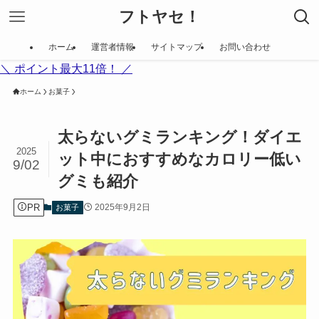
フトヤセ！
ホーム
運営者情報
サイトマップ
お問い合わせ
＼ ポイント最大11倍！ ／
ホーム
お菓子
太らないグミランキング！ダイエ
2025
ット中におすすめなカロリー低い
9/02
グミも紹介
PR
2025年9月2日
お菓子