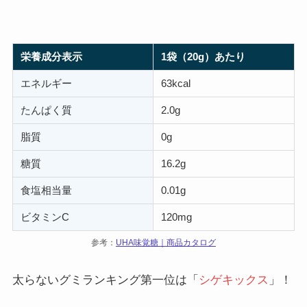
栄養成分表示
1袋（20g）あたり
エネルギー
63kcal
たんぱく質
2.0g
脂質
0g
糖質
16.2g
食塩相当量
0.01g
ビタミンC
120mg
参考：
UHA味覚糖｜商品カタログ
太らないグミランキング第一位は「
シゲキックス
」！