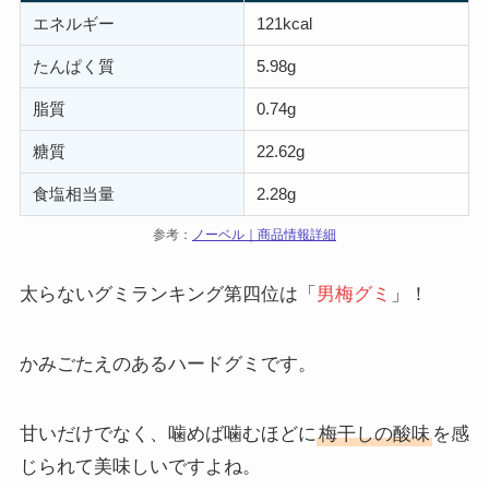
エネルギー
121kcal
たんぱく質
5.98g
脂質
0.74g
糖質
22.62g
食塩相当量
2.28g
参考：
ノーベル｜商品情報詳細
太らないグミランキング第四位は「
男梅グミ
」！
かみごたえのあるハードグミです。
甘いだけでなく、噛めば噛むほどに
梅干しの酸味
を感
じられて美味しいですよね。