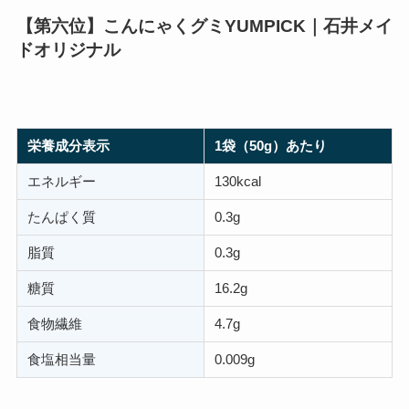
【第六位】こんにゃくグミYUMPICK｜石井メイ
ドオリジナル
栄養成分表示
1袋（50g）あたり
エネルギー
130kcal
たんぱく質
0.3g
脂質
0.3g
糖質
16.2g
食物繊維
4.7g
食塩相当量
0.009g