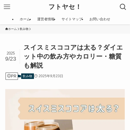
フトヤセ！
ホーム
運営者情報
サイトマップ
お問い合わせ
ホーム
飲み物
スイスミスココアは太る？ダイエ
2025
ット中の飲み方やカロリー・糖質
9/23
も解説
PR
2025年9月23日
飲み物