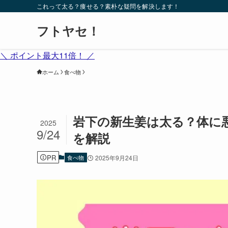
これって太る？痩せる？素朴な疑問を解決します！
フトヤセ！
＼ ポイント最大11倍！ ／
ホーム
食べ物
岩下の新生姜は太る？体に
2025
9/24
を解説
PR
食べ物
2025年9月24日