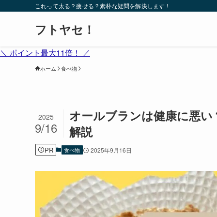
これって太る？痩せる？素朴な疑問を解決します！
フトヤセ！
＼ ポイント最大11倍！ ／
ホーム
食べ物
オールブランは健康に悪い
2025
9/16
解説
PR
食べ物
2025年9月16日